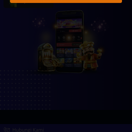
Hubungi Kami