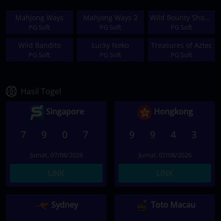
Mahjong Ways
Mahjong Ways 2
Wild Bounty Showdown
PG Soft
PG Soft
PG Soft
Wild Bandito
Lucky Neko
Treasures of Aztec
PG Soft
PG Soft
PG Soft
Hasil Togel
Singapore
Hongkong
7
9
0
7
9
9
4
3
Jumat, 07/08/2026
Jumat, 07/08/2026
LINK
LINK
Sydney
Toto Macau