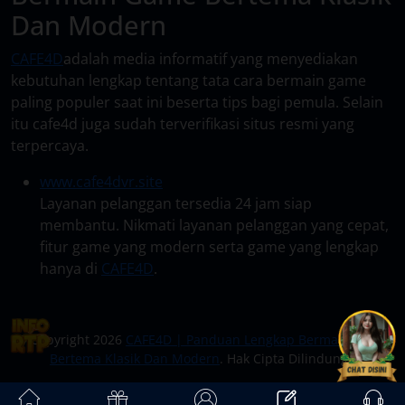
Dan Modern
CAFE4D
adalah media informatif yang menyediakan
kebutuhan lengkap tentang tata cara bermain game
paling populer saat ini beserta tips bagi pemula. Selain
itu cafe4d juga sudah terverifikasi situs resmi yang
terpercaya.
www.cafe4dvr.site
Layanan pelanggan tersedia 24 jam siap
membantu. Nikmati layanan pelanggan yang cepat,
fitur game yang modern serta game yang lengkap
hanya di
CAFE4D
.
© Copyright 2026
CAFE4D | Panduan Lengkap Bermain Game
Bertema Klasik Dan Modern
. Hak Cipta Dilindungi.