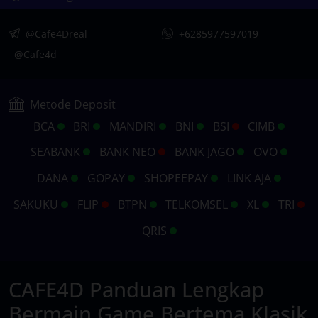
@Cafe4Dreal
+6285977597019
@Cafe4d
Metode Deposit
BCA
BRI
MANDIRI
BNI
BSI
CIMB
SEABANK
BANK NEO
BANK JAGO
OVO
DANA
GOPAY
SHOPEEPAY
LINK AJA
SAKUKU
FLIP
BTPN
TELKOMSEL
XL
TRI
QRIS
CAFE4D Panduan Lengkap
Bermain Game Bertema Klasik